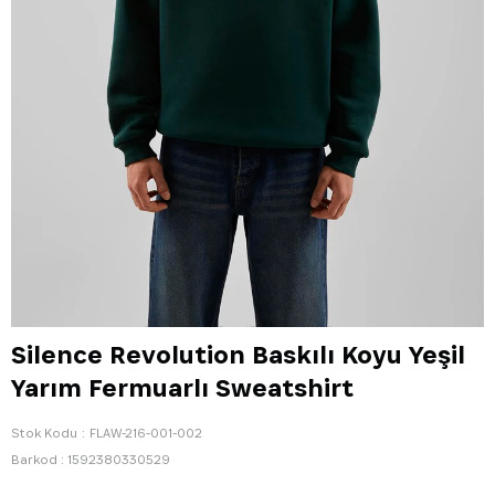
Silence Revolution Baskılı Koyu Yeşil
Yarım Fermuarlı Sweatshirt
Stok Kodu
FLAW-216-001-002
Barkod
:
1592380330529