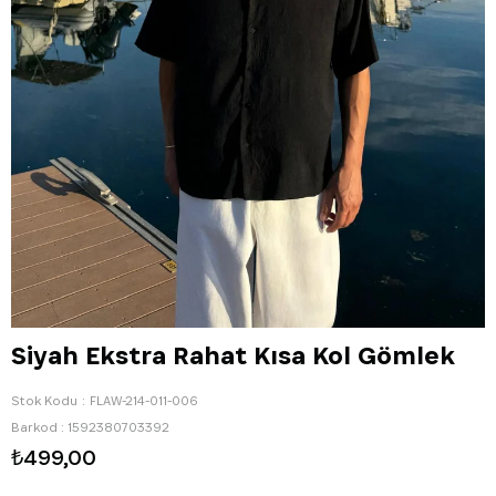
Siyah Ekstra Rahat Kısa Kol Gömlek
Stok Kodu
FLAW-214-011-006
Barkod
:
1592380703392
₺499,00