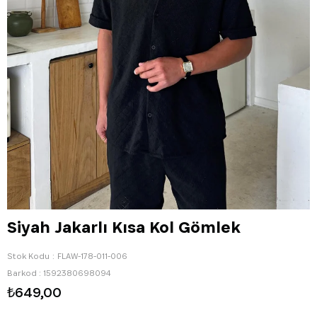
Siyah Jakarlı Kısa Kol Gömlek
Stok Kodu
FLAW-178-011-006
Barkod
:
1592380698094
₺649,00