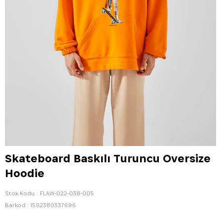
Skateboard Baskılı Turuncu Oversize
Hoodie
Stok Kodu
FLAW-022-038-005
Barkod
:
1592380337696