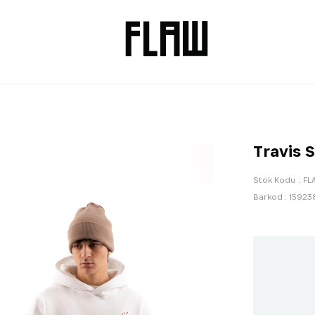
Travis 
Stok Kodu
FL
Barkod
:
15923