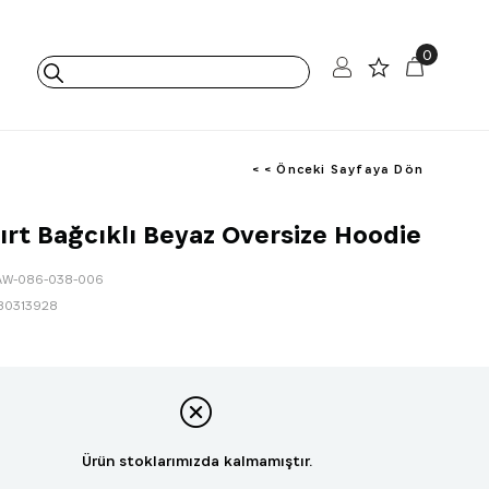
0
< < Önceki Sayfaya Dön
Sırt Bağcıklı Beyaz Oversize Hoodie
AW-086-038-006
80313928
Ürün stoklarımızda kalmamıştır.