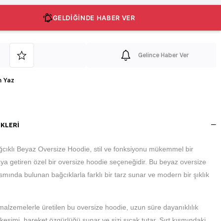
GELDİĞİNDE HABER VER
Gelince Haber Ver
 Yaz
KLERI
ağcıklı Beyaz Oversize Hoodie, stil ve fonksiyonu mükemmel bir
aya getiren özel bir oversize hoodie seçeneğidir. Bu beyaz oversize
ısmında bulunan bağcıklarla farklı bir tarz sunar ve modern bir şıklık
 malzemelerle üretilen bu oversize hoodie, uzun süre dayanıklılık
kesimi, hareket özgürlüğü sunar ve sizi sıcak tutar. Sırt kısmındaki