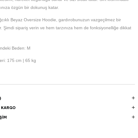
zınıza özgün bir dokunuş katar.
ağcıklı Beyaz Oversize Hoodie, gardırobunuzun vazgeçilmez bir
ir. Şimdi sipariş verin ve hem tarzınıza hem de fonksiyonelliğe dikkat
ndeki Beden: M
ri: 175 cm | 65 kg
)
E KARGO
ŞIM