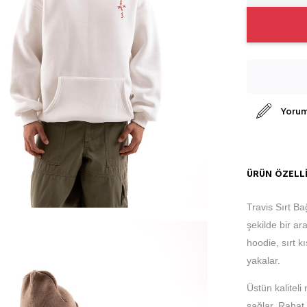
Yorum
ÜRÜN ÖZELLI
Travis Sırt B
şekilde bir ar
hoodie, sırt k
yakalar.
Üstün kaliteli
sağlar. Rahat 