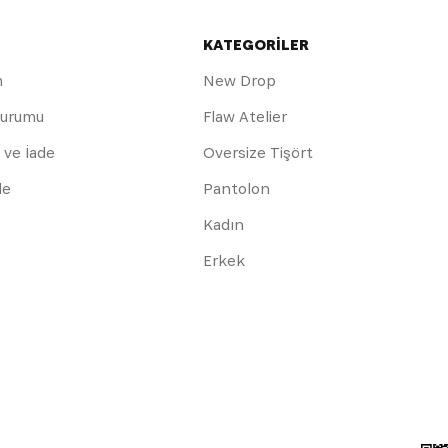
KATEGORİLER
m
New Drop
Durumu
Flaw Atelier
 ve İade
Oversize Tişört
de
Pantolon
Kadın
Erkek