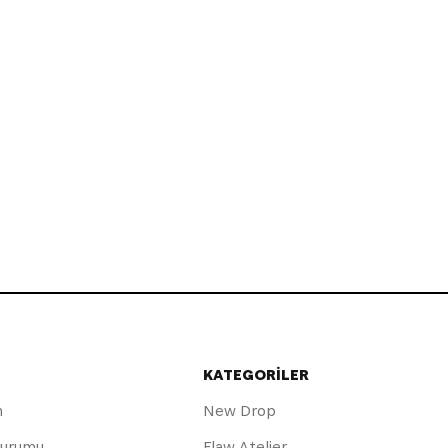
KATEGORİLER
m
New Drop
Durumu
Flaw Atelier