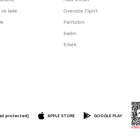
 ve İade
Oversize Tişört
de
Pantolon
Kadın
Erkek
ail protected]
APPLE STORE
GOOGLE PLAY