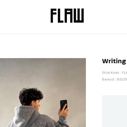
Writing
Stok Kodu
FL
Barkod
:
15923