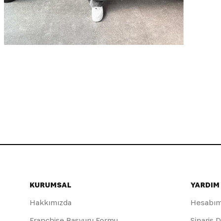
KURUMSAL
YARDIM
Hakkımızda
Hesabı
Franchise Başvuru Formu
Sipariş 