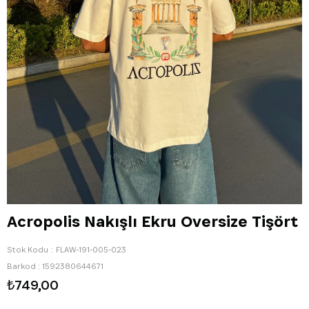
Acropolis Nakışlı Ekru Oversize Tişört
Stok Kodu
FLAW-191-005-023
Barkod
:
1592380644671
₺749,00