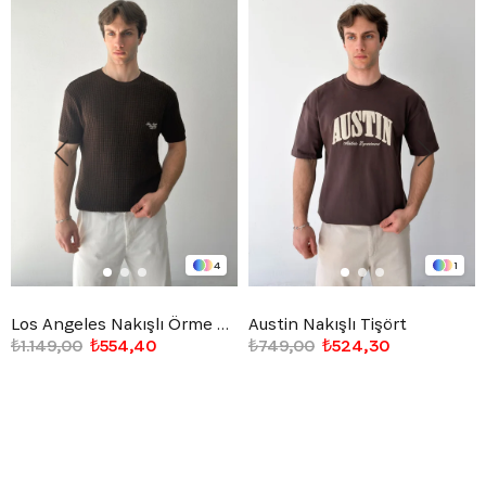
4
1
Los Angeles Nakışlı Örme Triko Tişört
Austin Nakışlı Tişört
₺1.149,00
₺554,40
₺749,00
₺524,30