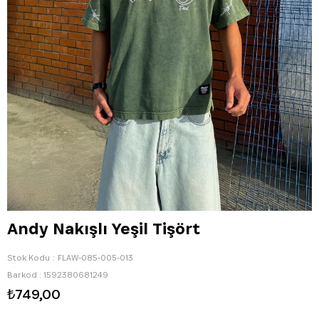
Andy Nakışlı Yeşil Tişört
Stok Kodu
FLAW-085-005-013
Barkod
:
1592380681249
₺749,00