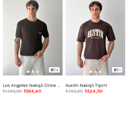
4
1
Los Angeles Nakışlı Örme Triko Tişört
Austin Nakışlı Tişört
₺1.149,00
₺554,40
₺749,00
₺524,30