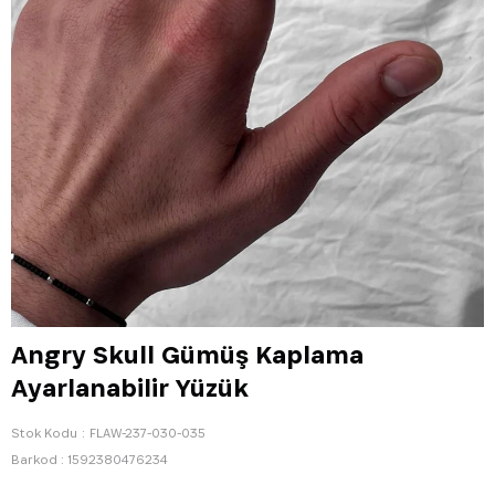
Angry Skull Gümüş Kaplama
Ayarlanabilir Yüzük
Stok Kodu
FLAW-237-030-035
Barkod
:
1592380476234