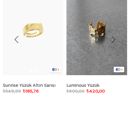
1
1
Sunrise Yüzük Altın Sarısı
Luminous Yüzük
₺549,99
₺185,76
₺600,00
₺420,00