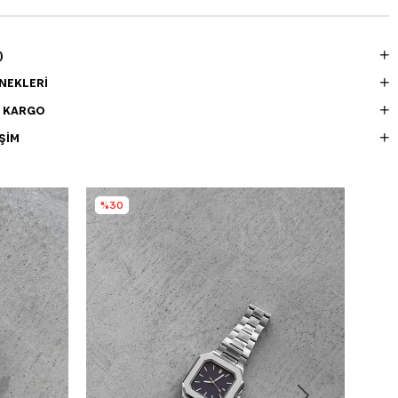
)
NEKLERI
E KARGO
ŞIM
%30
%3