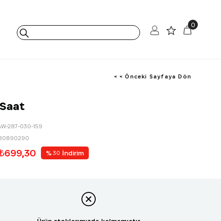
0
< < Önceki Sayfaya Dön
 Saat
AW-287-030-159
80890290
₺699,30
%
İndirim
30
Ürün stoklarımızda kalmamıştır.