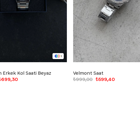
1
 Erkek Kol Saati Beyaz
Velmont Saat
₺699,30
₺999,00
₺599,40