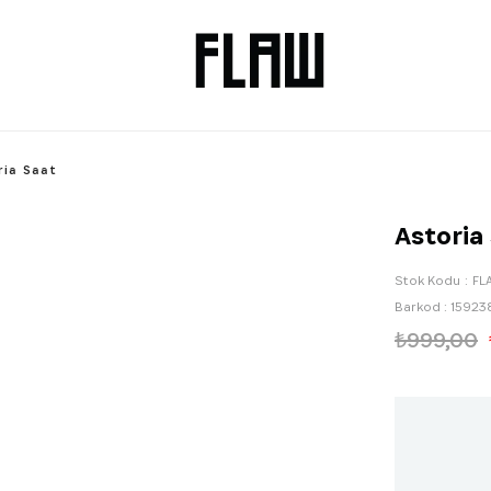
ria Saat
Astoria
Stok Kodu
FL
Barkod
:
15923
₺999,00