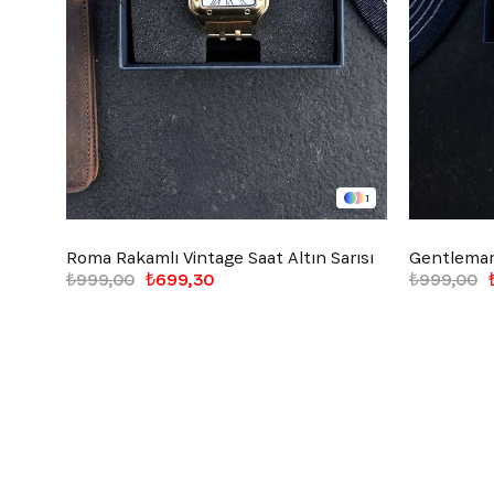
1
Roma Rakamlı Vintage Saat Altın Sarısı
Gentleman
₺999,00
₺699,30
₺999,00