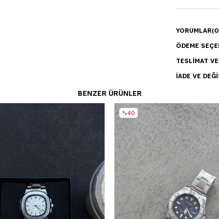
YORUMLAR
(0
ÖDEME SEÇE
TESLIMAT V
İADE VE DEĞI
BENZER ÜRÜNLER
%40