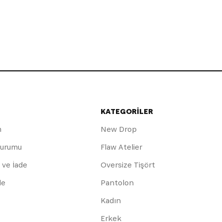
KATEGORİLER
m
New Drop
Durumu
Flaw Atelier
 ve İade
Oversize Tişört
de
Pantolon
Kadın
Erkek