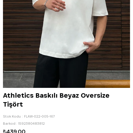
Athletics Baskılı Beyaz Oversize
Tişört
Stok Kodu
FLAW-022-005-167
Barkod
:
1592380483812
₺439,00