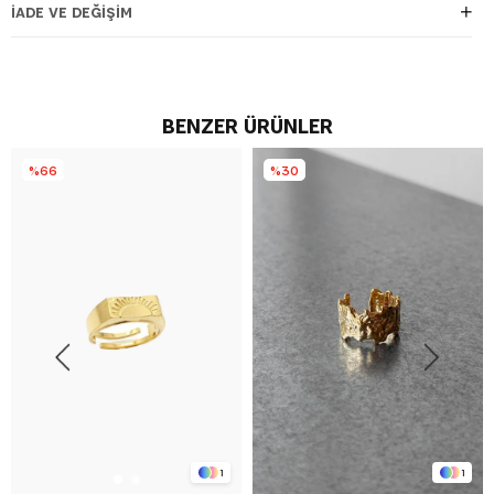
İADE VE DEĞIŞIM
BENZER ÜRÜNLER
%66
%30
1
1