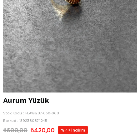
Aurum Yüzük
Stok Kodu
FLAW-287-030-068
Barkod
:
1592380874245
₺600,00
₺420,00
%
İndirim
30