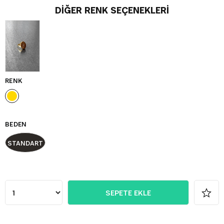
DIĞER RENK SEÇENEKLERI
RENK
BEDEN
STANDART