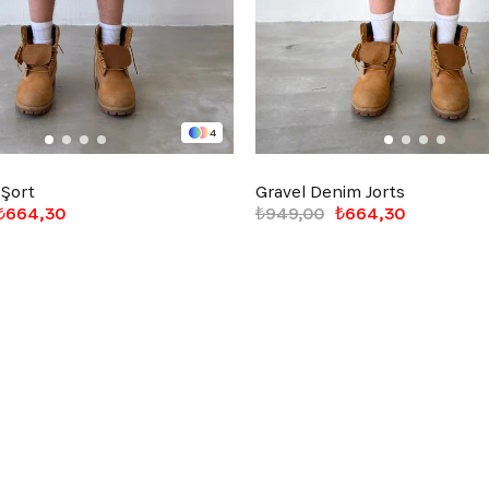
4
 Şort
Gravel Denim Jorts
₺664,30
₺949,00
₺664,30