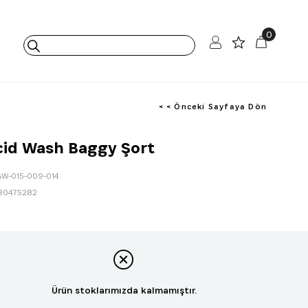
0
< < Önceki Sayfaya Dön
cid Wash Baggy Şort
AW-015-009-014
80475282
Ürün stoklarımızda kalmamıştır.