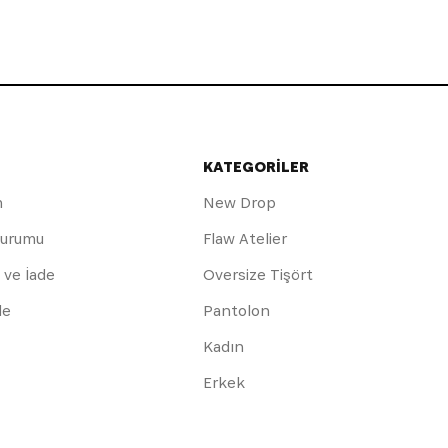
KATEGORİLER
m
New Drop
Durumu
Flaw Atelier
 ve İade
Oversize Tişört
de
Pantolon
Kadın
Erkek