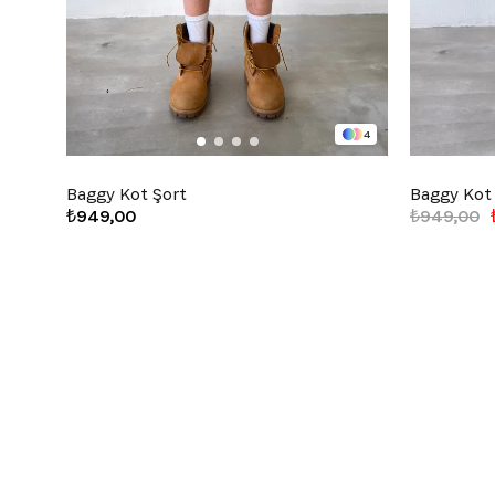
4
Baggy Kot Şort
Baggy Kot
₺949,00
₺949,00