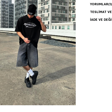
YORUMLAR
(1)
TESLIMAT V
İADE VE DEĞI