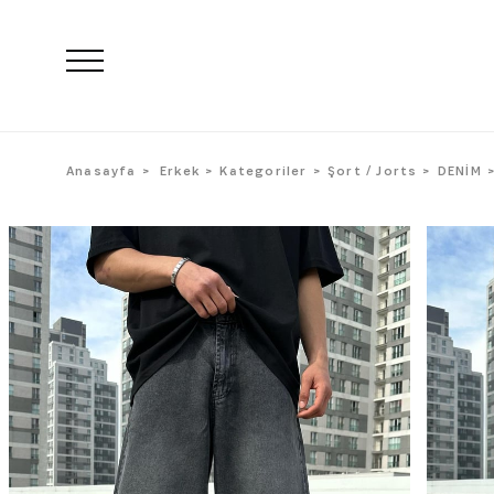
Anasayfa
Erkek
Kategoriler
Şort / Jorts
DENİM