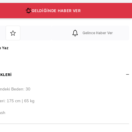
GELDİĞİNDE HABER VER
Gelince Haber Ver
 Yaz
KLERI
ndeki Beden: 30
ri: 175 cm | 65 kg
ash