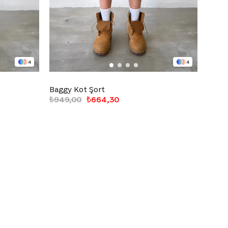
4
4
Baggy Kot Şort
₺949,00
₺664,30