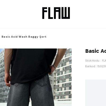
Basic Acid Wash Baggy Şort
Basic A
Stok Kodu
FL
Barkod
:
15923