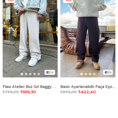
%30
%53
11
3
Flaw Atelier Buz Gri Baggy Eşofman Altı
Basic Ayarlanabilir Paça Eşofman Altı Kahverengi
₺799,00
₺559,30
₺899,00
₺422,40