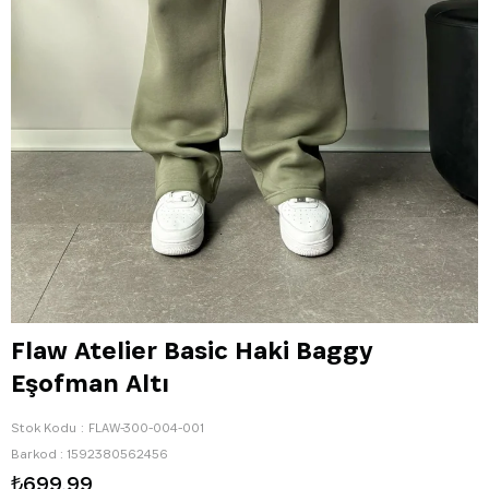
Flaw Atelier Basic Haki Baggy
Eşofman Altı
Stok Kodu
FLAW-300-004-001
Barkod
:
1592380562456
₺699,99