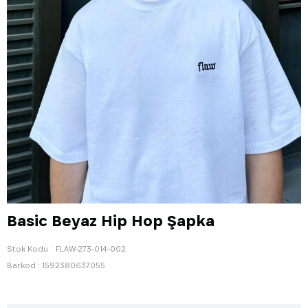
Basic Beyaz Hip Hop Şapka
Stok Kodu
FLAW-273-014-002
Barkod
:
1592380637055