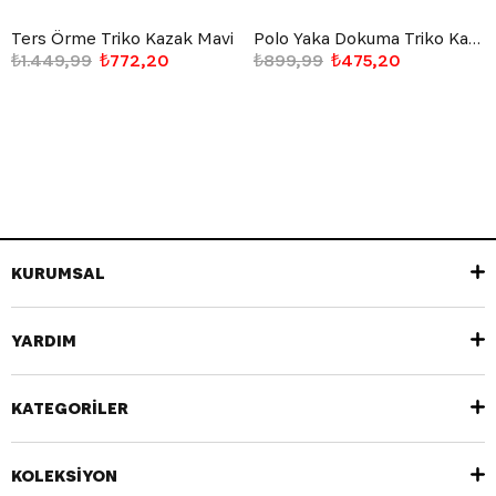
Ters Örme Triko Kazak Mavi
Polo Yaka Dokuma Triko Kazak Gri
₺1.449,99
₺772,20
₺899,99
₺475,20
KURUMSAL
YARDIM
KATEGORİLER
KOLEKSİYON