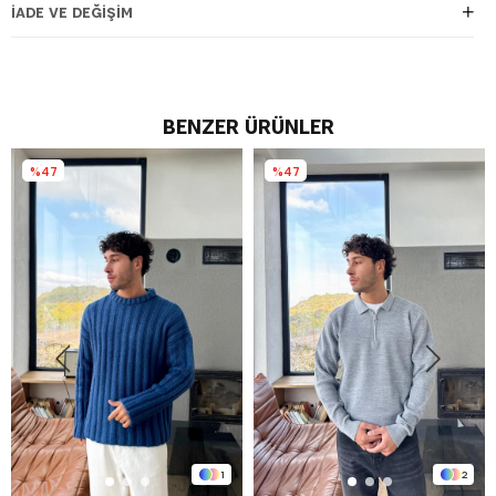
İADE VE DEĞIŞIM
BENZER ÜRÜNLER
%47
%47
1
2