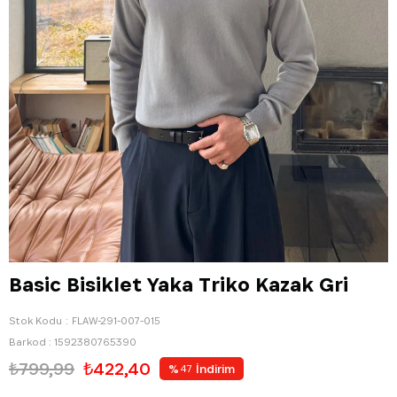
Basic Bisiklet Yaka Triko Kazak Gri
Stok Kodu
FLAW-291-007-015
Barkod
:
1592380765390
₺799,99
₺422,40
%
İndirim
47