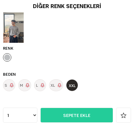
DIĞER RENK SEÇENEKLERI
RENK
BEDEN
S
M
L
XL
XXL