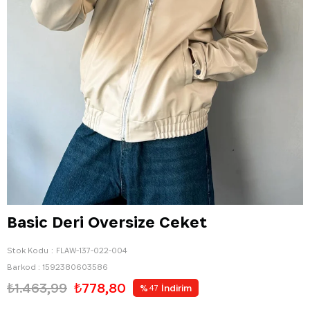
Basic Deri Oversize Ceket
Stok Kodu
FLAW-137-022-004
Barkod
:
1592380603586
₺1.463,99
₺778,80
%
İndirim
47