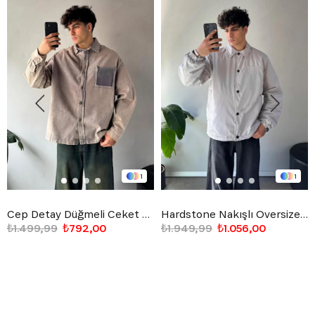
1
1
Cep Detay Düğmeli Ceket Taş Rengi
Hardstone Nakışlı Oversize Ceket Gri
₺1.499,99
₺792,00
₺1.949,99
₺1.056,00