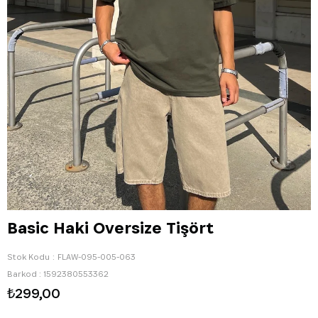
Basic Haki Oversize Tişört
Stok Kodu
FLAW-095-005-063
Barkod
:
1592380553362
₺299,00