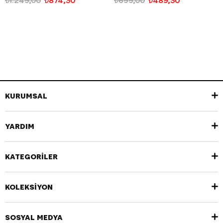
₺1.249,00
₺874,30
₺699,00
₺489,30
KURUMSAL
YARDIM
KATEGORİLER
KOLEKSİYON
SOSYAL MEDYA