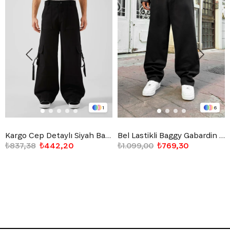
1
6
Kargo Cep Detaylı Siyah Baggy Jean
Bel Lastikli Baggy Gabardin Pantolon Siyah
₺837,38
₺442,20
₺1.099,00
₺769,30