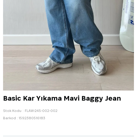
Basic Kar Yıkama Mavi Baggy Jean
Stok Kodu
FLAW-245-002-002
Barkod
:
1592380516183