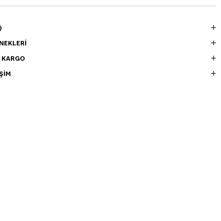
)
NEKLERI
E KARGO
ŞIM