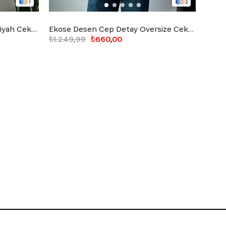
1
2
Together Connectid Nakışlı Siyah Ceket
Ekose Desen Cep Detay Oversize Ceket Bej
₺1.249,99
₺660,00
₺1.2