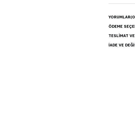
YORUMLAR
(0
ÖDEME SEÇE
TESLIMAT V
İADE VE DEĞI