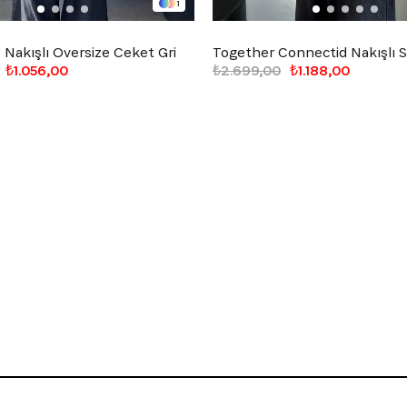
1
Nakışlı Oversize Ceket Gri
₺1.056,00
₺2.699,00
₺1.188,00