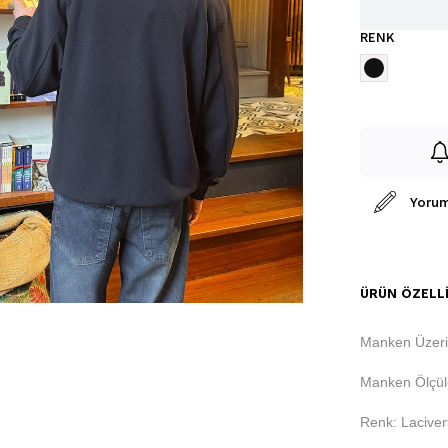
RENK
Yorum
ÜRÜN ÖZELLI
Manken Üzeri
Manken Ölçüle
Renk: Laciver