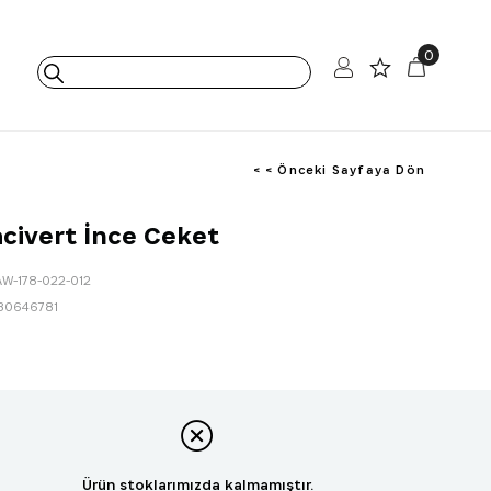
0
< < Önceki Sayfaya Dön
acivert İnce Ceket
AW-178-022-012
80646781
Ürün stoklarımızda kalmamıştır.