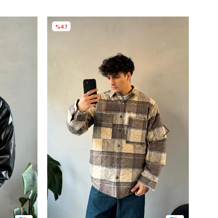
%47
%4