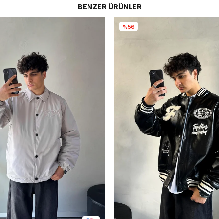
BENZER ÜRÜNLER
%56