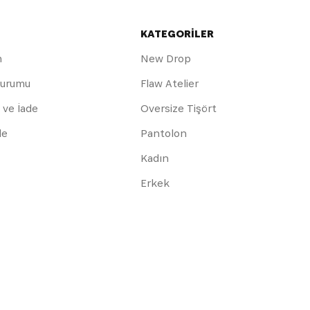
KATEGORİLER
m
New Drop
Durumu
Flaw Atelier
 ve İade
Oversize Tişört
de
Pantolon
Kadın
Erkek