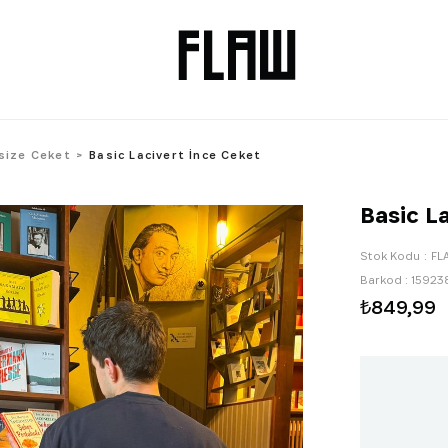
size Ceket
Basic Lacivert İnce Ceket
Basic L
Stok Kodu
FL
Barkod
:
15923
₺849,99