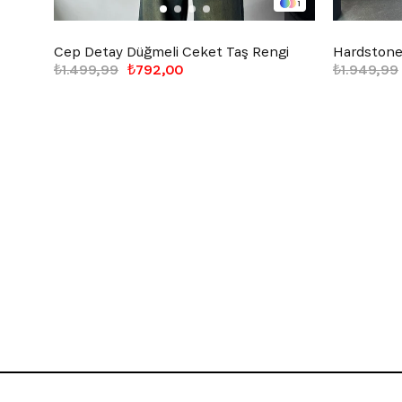
1
Cep Detay Düğmeli Ceket Taş Rengi
Hardstone 
₺1.499,99
₺792,00
₺1.949,99