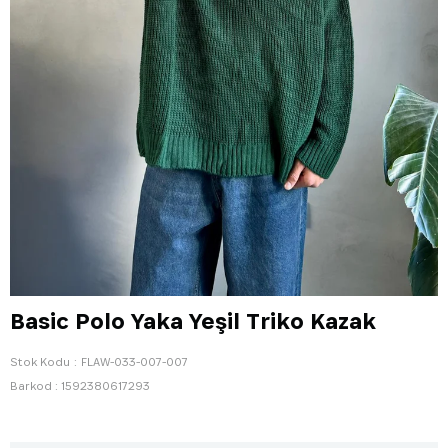
Basic Polo Yaka Yeşil Triko Kazak
Stok Kodu
FLAW-033-007-007
Barkod
:
1592380617293