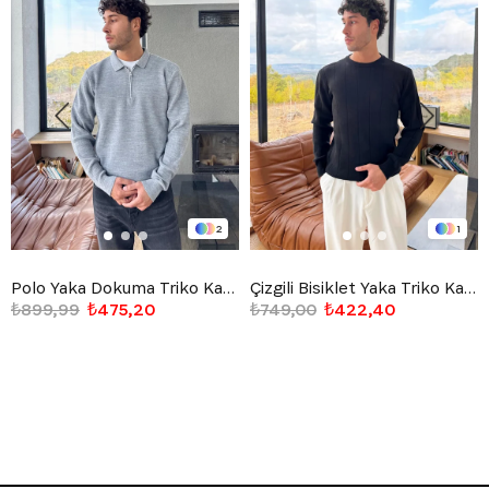
2
1
Polo Yaka Dokuma Triko Kazak Gri
Çizgili Bisiklet Yaka Triko Kazak Siyah
₺899,99
₺475,20
₺749,00
₺422,40