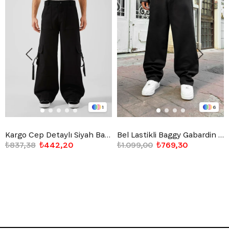
1
6
Kargo Cep Detaylı Siyah Baggy Jean
Bel Lastikli Baggy Gabardin Pantolon Siyah
₺837,38
₺442,20
₺1.099,00
₺769,30