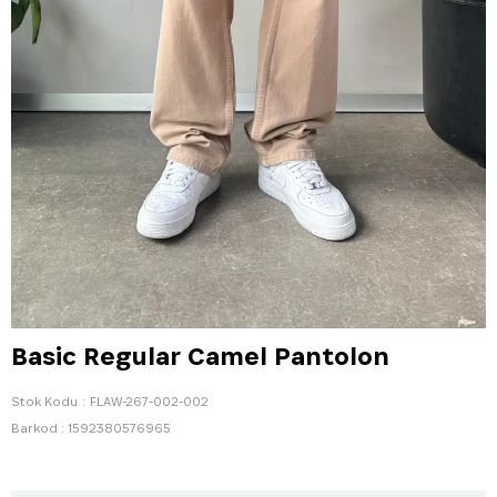
Basic Regular Camel Pantolon
Stok Kodu
FLAW-267-002-002
Barkod
:
1592380576965