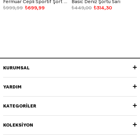
Fermuar Cepli Sportif Şort Lacivert
Basic Deniz Şortu Sarı
₺999,99
₺699,99
₺449,00
₺314,30
KURUMSAL
YARDIM
KATEGORİLER
KOLEKSİYON