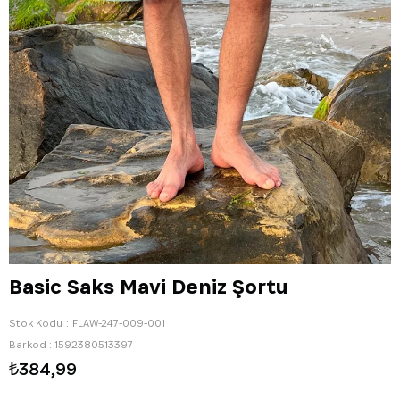
Basic Saks Mavi Deniz Şortu
Stok Kodu
FLAW-247-009-001
Barkod
:
1592380513397
₺384,99