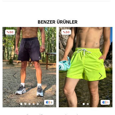
BENZER ÜRÜNLER
%30
%30
2
1