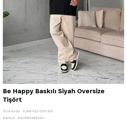
Be Happy Baskılı Siyah Oversize
Tişört
Stok Kodu
FLAW-022-005-160
Barkod
:
1592380483256