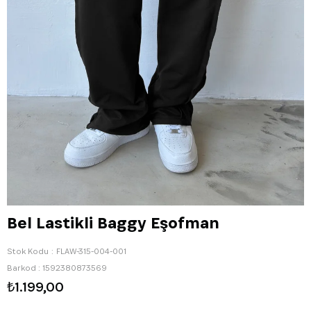
Bel Lastikli Baggy Eşofman
Stok Kodu
FLAW-315-004-001
Barkod
:
1592380873569
₺1.199,00