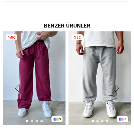
BENZER ÜRÜNLER
%50
%52
3
4