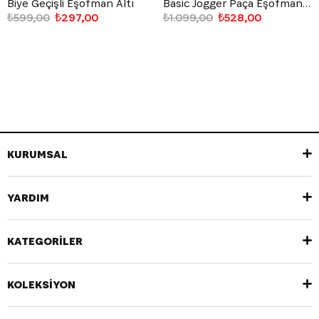
Biye Geçişli Eşofman Altı
Basic Jogger Paça Eşofman Altı
₺599,00
₺297,00
₺1.099,00
₺528,00
KURUMSAL
YARDIM
KATEGORİLER
KOLEKSİYON