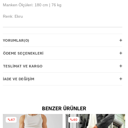
Manken Ölçüleri: 180 cm | 76 kg
Renk: Ekru
YORUMLAR
(0)
ÖDEME SEÇENEKLERI
TESLIMAT VE KARGO
İADE VE DEĞIŞIM
BENZER ÜRÜNLER
%47
%40