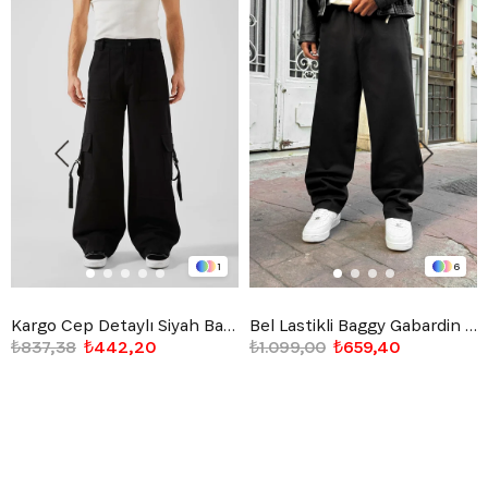
1
6
Kargo Cep Detaylı Siyah Baggy Jean
Bel Lastikli Baggy Gabardin Pantolon Siyah
₺837,38
₺442,20
₺1.099,00
₺659,40