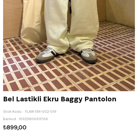
Bel Lastikli Ekru Baggy Pantolon
Stok Kodu
FLAW-134-002-019
Barkod
:
1592380669766
₺899,00