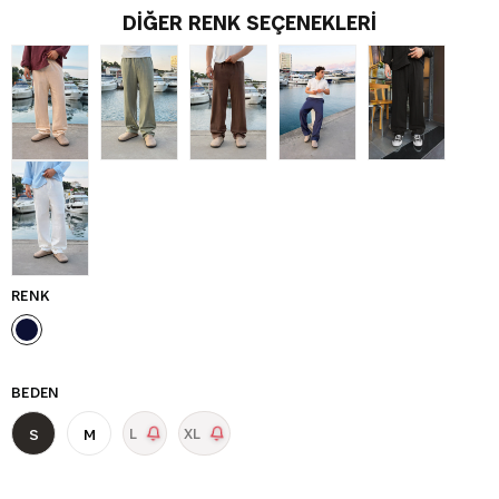
DIĞER RENK SEÇENEKLERI
RENK
BEDEN
L
XL
S
M