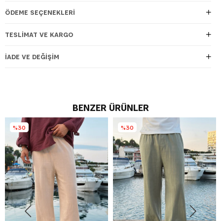
ÖDEME SEÇENEKLERI
TESLIMAT VE KARGO
İADE VE DEĞIŞIM
BENZER ÜRÜNLER
%30
%30