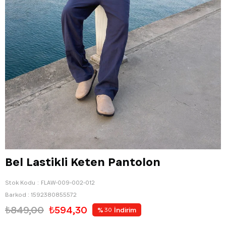
Bel Lastikli Keten Pantolon
Stok Kodu
FLAW-009-002-012
Barkod
:
1592380855572
₺849,00
₺594,30
%
İndirim
30