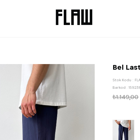
Bel Last
Stok Kodu
FL
Barkod
:
15923
₺1.149,00