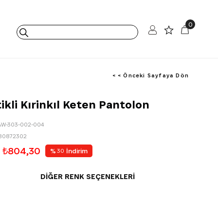
0
< < Önceki Sayfaya Dön
ikli Kırinkıl Keten Pantolon
AW-303-002-004
80872302
₺804,30
%
İndirim
30
DIĞER RENK SEÇENEKLERI