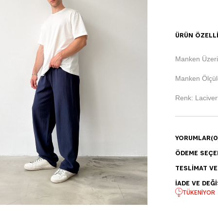
ÜRÜN ÖZELLI
Manken Üzeri
Manken Ölçüle
Renk: Laciver
YORUMLAR
(0
ÖDEME SEÇE
TESLIMAT V
İADE VE DEĞI
TÜKENIYOR