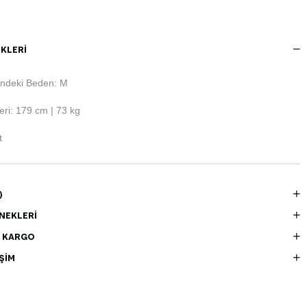
KLERI
ndeki Beden: M
ri: 179 cm | 73 kg
t
)
NEKLERI
E KARGO
ŞIM