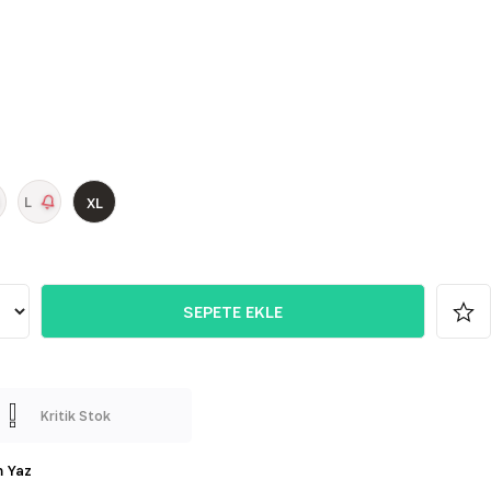
L
XL
Kritik Stok
 Yaz