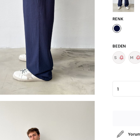
RENK
BEDEN
S
M
Yorum