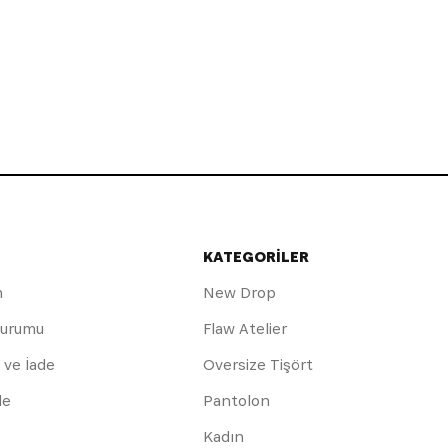
KATEGORİLER
m
New Drop
Durumu
Flaw Atelier
 ve İade
Oversize Tişört
de
Pantolon
Kadın