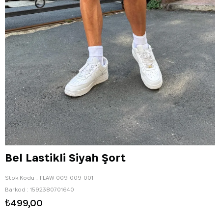
Bel Lastikli Siyah Şort
Stok Kodu
FLAW-009-009-001
Barkod
:
1592380701640
₺499,00