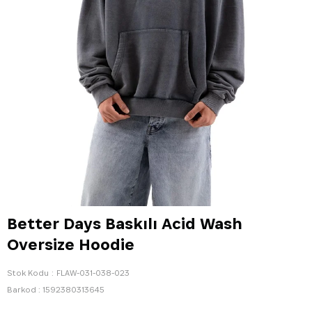
Better Days Baskılı Acid Wash
Oversize Hoodie
Stok Kodu
FLAW-031-038-023
Barkod
:
1592380313645