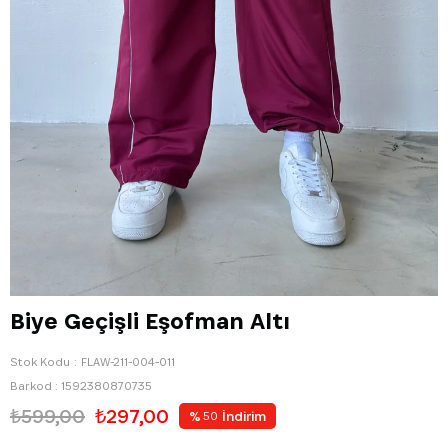
Biye Geçişli Eşofman Altı
Stok Kodu
FLAW-211-004-011
Barkod
:
1592380870735
₺599,00
₺297,00
%
İndirim
50