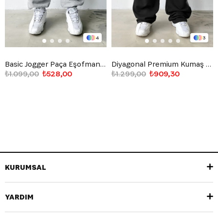
4
3
Basic Jogger Paça Eşofman Altı
Diyagonal Premium Kumaş Bel Lastikli Eşofman Altı
₺1.099,00
₺528,00
₺1.299,00
₺909,30
KURUMSAL
YARDIM