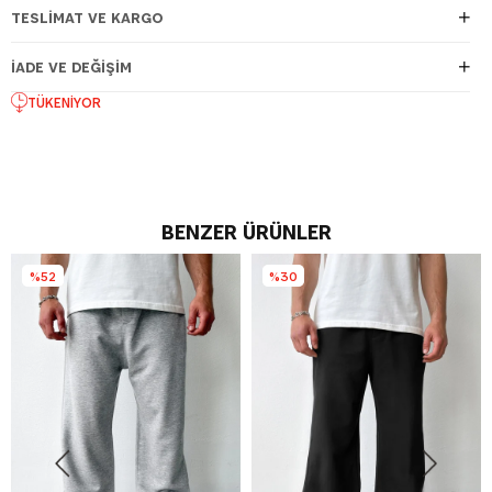
TESLIMAT VE KARGO
İADE VE DEĞIŞIM
TÜKENIYOR
BENZER ÜRÜNLER
%52
%30