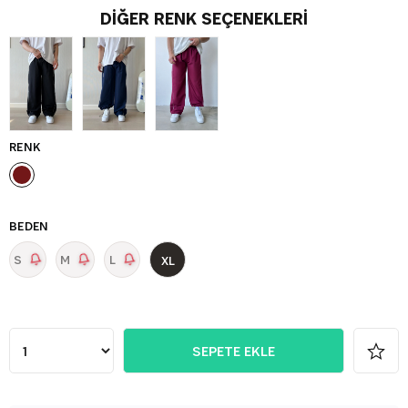
DIĞER RENK SEÇENEKLERI
RENK
BEDEN
S
M
L
XL