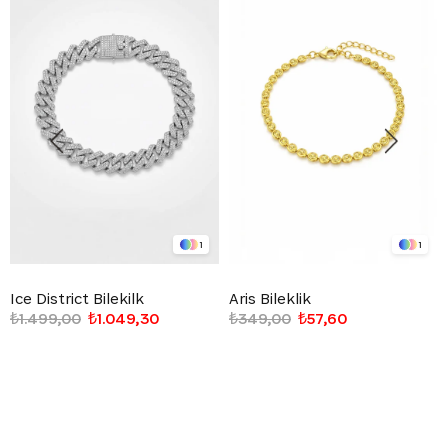
1
1
Ice District Bilekilk
Aris Bileklik
₺1.499,00
₺1.049,30
₺349,00
₺57,60