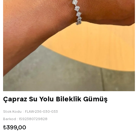
Çapraz Su Yolu Bileklik Gümüş
Stok Kodu
FLAW-236-030-033
Barkod
:
1592380729828
₺399,00