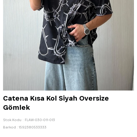
Catena Kısa Kol Siyah Oversize
Gömlek
Stok Kodu
FLAW-030-011-013
Barkod
:
1592380533333