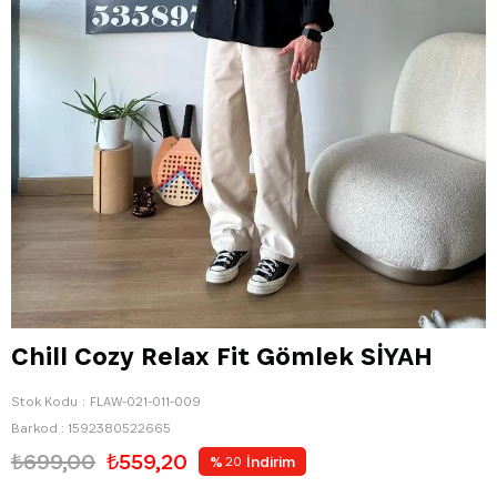
Chill Cozy Relax Fit Gömlek SİYAH
Stok Kodu
FLAW-021-011-009
Barkod
:
1592380522665
₺699,00
₺559,20
%
İndirim
20