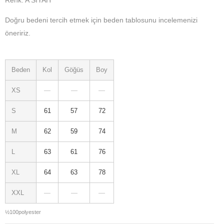
Renk: A SİYAH
Doğru bedeni tercih etmek için beden tablosunu incelemenizi
öneririz.
Beden
Kol
Göğüs
Boy
XS
—
—
—
S
61
57
72
M
62
59
74
L
63
61
76
XL
64
63
78
XXL
—
—
—
½100polyester