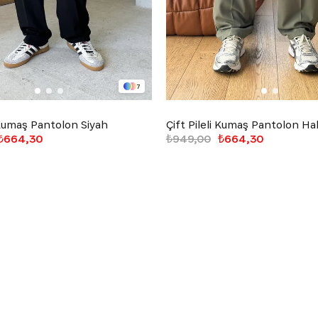
7
i Kumaş Pantolon Siyah
Çift Pileli Kumaş Pantolon Ha
₺664,30
₺949,00
₺664,30