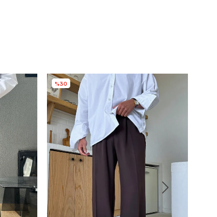
%30
%3