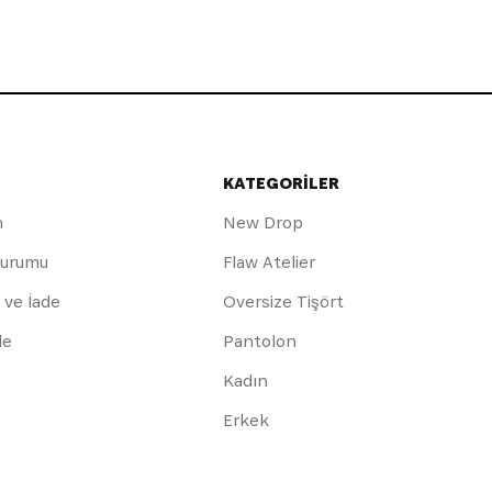
KATEGORİLER
m
New Drop
Durumu
Flaw Atelier
 ve İade
Oversize Tişört
de
Pantolon
Kadın
Erkek