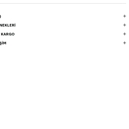
)
NEKLERI
E KARGO
ŞIM