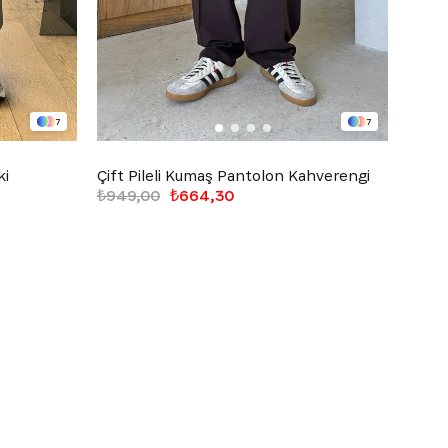
7
7
ki
Çift Pileli Kumaş Pantolon Kahverengi
Bel L
₺949,00
₺664,30
₺1.19