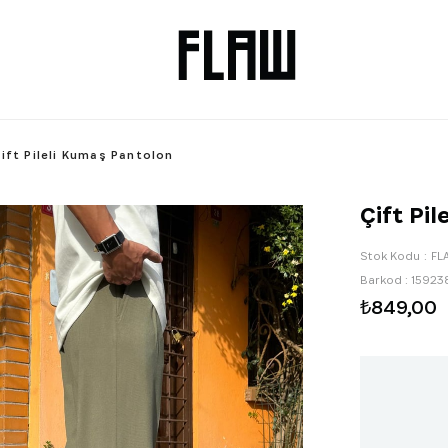
ift Pileli Kumaş Pantolon
Çift Pi
Stok Kodu
FL
Barkod
:
15923
₺849,00