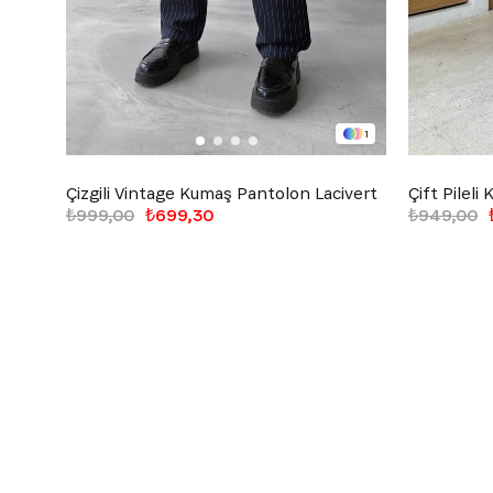
1
Çizgili Vintage Kumaş Pantolon Lacivert
Çift Pilel
₺999,00
₺699,30
₺949,00