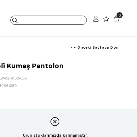
0
< < Önceki Sayfaya Dön
leli Kumaş Pantolon
AW-021-002-035
80661289
Ürün stoklarımızda kalmamıştır.