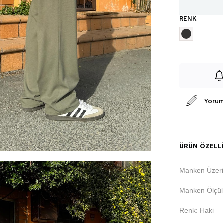
RENK
Yorum
ÜRÜN ÖZELLI
Manken Üzeri
Manken Ölçüle
Renk: Haki