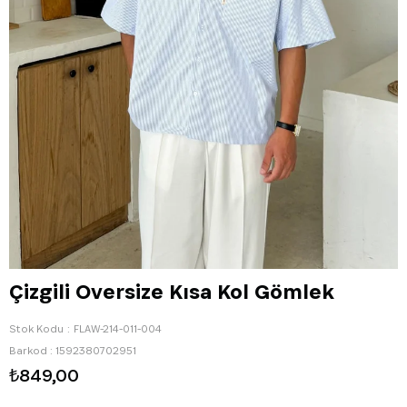
Çizgili Oversize Kısa Kol Gömlek
Stok Kodu
FLAW-214-011-004
Barkod
:
1592380702951
₺849,00