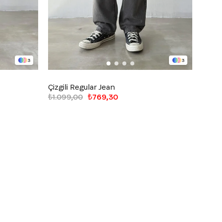
3
3
Çizgili Regular Jean
Eskit
₺1.099,00
₺769,30
₺1.09