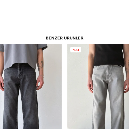
BENZER ÜRÜNLER
%51