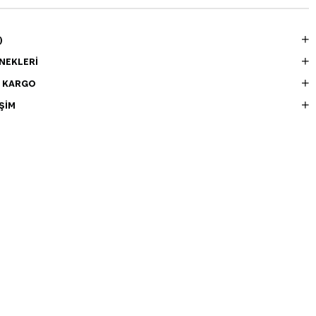
)
NEKLERI
E KARGO
ŞIM