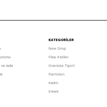
KATEGORİLER
m
New Drop
Durumu
Flaw Atelier
 ve İade
Oversize Tişört
de
Pantolon
Kadın
Erkek