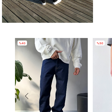
%40
%30