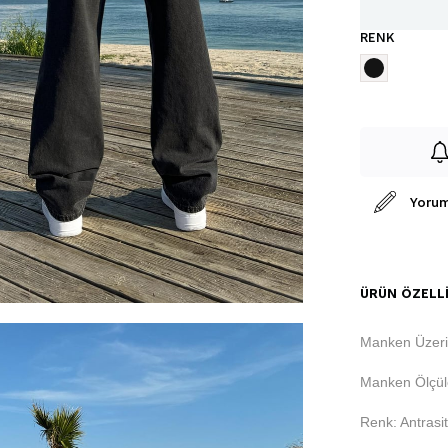
RENK
Yorum
ÜRÜN ÖZELLI
Manken Üzeri
Manken Ölçüle
Renk: Antrasit