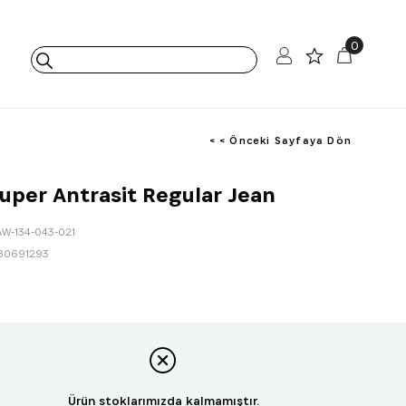
0
< < Önceki Sayfaya Dön
 Super Antrasit Regular Jean
AW-134-043-021
80691293
Ürün stoklarımızda kalmamıştır.