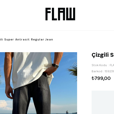
ili Super Antrasit Regular Jean
Çizgili
Stok Kodu
FL
Barkod
:
15923
₺799,00