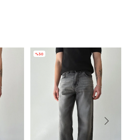
%30
%3