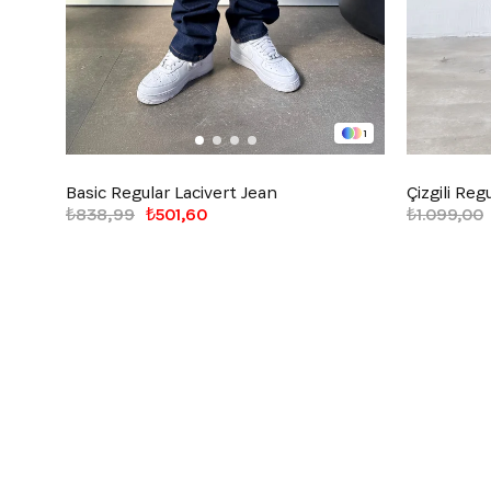
1
Basic Regular Lacivert Jean
Çizgili Reg
₺838,99
₺501,60
₺1.099,00