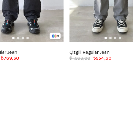
3
ular Jean
Çizgili Regular Jean
₺769,30
₺1.099,00
₺534,60