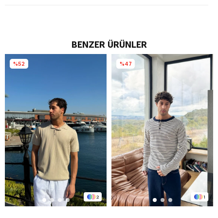
BENZER ÜRÜNLER
%52
%47
2
1