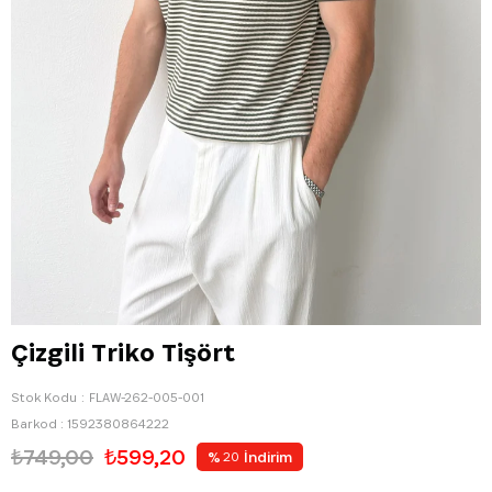
Çizgili Triko Tişört
Stok Kodu
FLAW-262-005-001
Barkod
:
1592380864222
₺749,00
₺599,20
%
İndirim
20