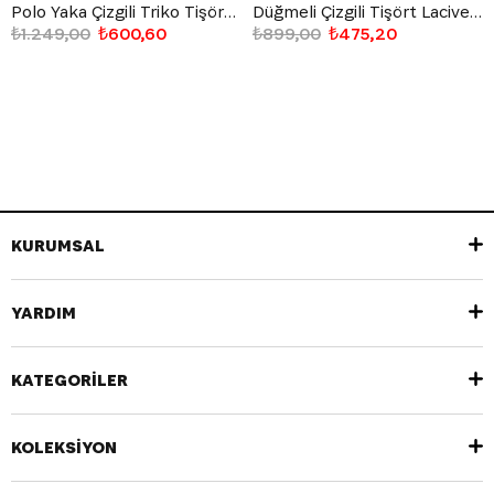
Polo Yaka Çizgili Triko Tişört Bej
Düğmeli Çizgili Tişört Lacivert
₺1.249,00
₺600,60
₺899,00
₺475,20
KURUMSAL
YARDIM
KATEGORİLER
KOLEKSİYON