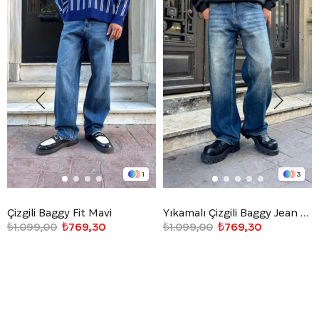
1
3
Çizgili Baggy Fit Mavi
Yıkamalı Çizgili Baggy Jean Mavi
₺1.099,00
₺769,30
₺1.099,00
₺769,30