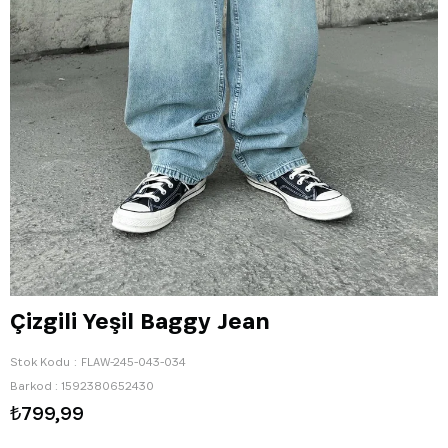
Çizgili Yeşil Baggy Jean
Stok Kodu
FLAW-245-043-034
Barkod
:
1592380652430
₺799,99