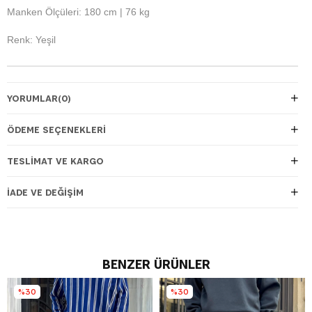
Manken Ölçüleri: 180 cm | 76 kg
Renk: Yeşil
YORUMLAR
(0)
ÖDEME SEÇENEKLERI
TESLIMAT VE KARGO
İADE VE DEĞIŞIM
BENZER ÜRÜNLER
%30
%30