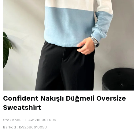
Confident Nakışlı Düğmeli Oversize
Sweatshirt
Stok Kodu
FLAW-216-001-009
Barkod
:
1592380610058