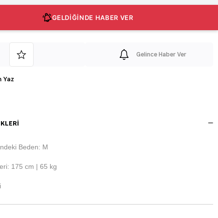
GELDİĞİNDE HABER VER
Gelince Haber Ver
 Yaz
KLERI
ndeki Beden: M
ri: 175 cm | 65 kg
i