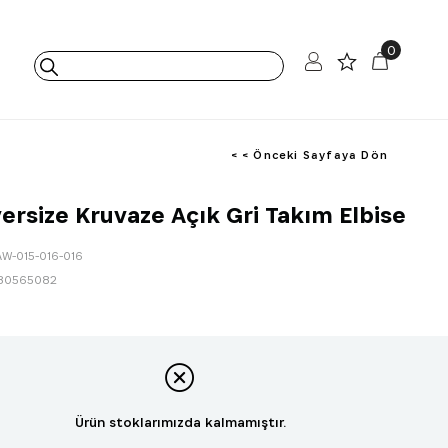
0
< < Önceki Sayfaya Dön
ersize Kruvaze Açık Gri Takım Elbise
AW-015-016-016
80565082
Ürün stoklarımızda kalmamıştır.