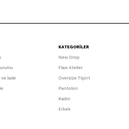
KATEGORİLER
m
New Drop
Durumu
Flaw Atelier
 ve İade
Oversize Tişört
de
Pantolon
Kadın
Erkek