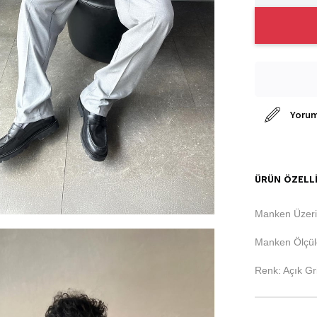
Yorum
ÜRÜN ÖZELLI
Manken Üzeri
Manken Ölçüle
Renk: Açık Gr