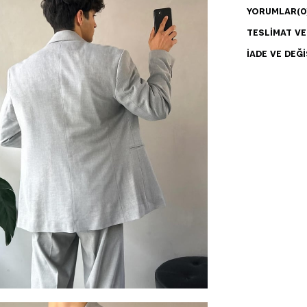
YORUMLAR
(0
TESLIMAT V
İADE VE DEĞI