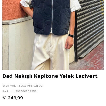
Dad Nakışlı Kapitone Yelek Lacivert
Stok Kodu
FLAW-085-021-001
Barkod
:
1592380789952
₺1.249,99