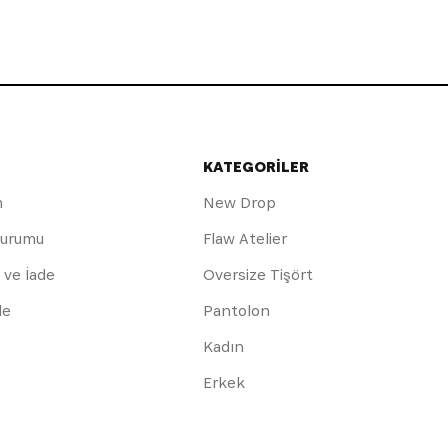
KATEGORİLER
m
New Drop
Durumu
Flaw Atelier
 ve İade
Oversize Tişört
de
Pantolon
Kadın
Erkek