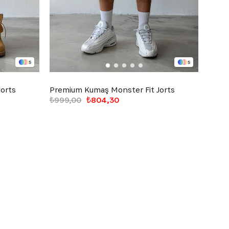
5
5
orts
Premium Kumaş Monster Fit Jorts
Premi
₺999,00
₺804,30
₺999