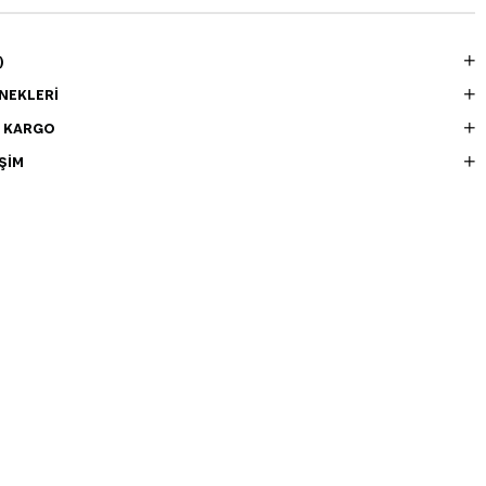
)
NEKLERI
E KARGO
ŞIM