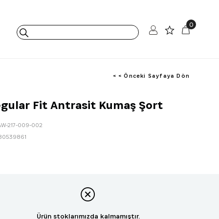
0
< < Önceki Sayfaya Dön
egular Fit Antrasit Kumaş Şort
AW-217-009-002
80539861
Ürün stoklarımızda kalmamıştır.