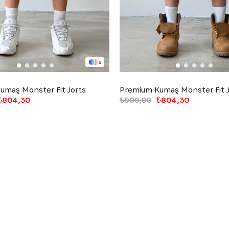
5
umaş Monster Fit Jorts
Premium Kumaş Monster Fit J
₺804,30
₺999,00
₺804,30