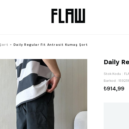
Şort
Daily Regular Fit Antrasit Kumaş Şort
Daily R
Stok Kodu
FL
Barkod
:
15923
₺914,99