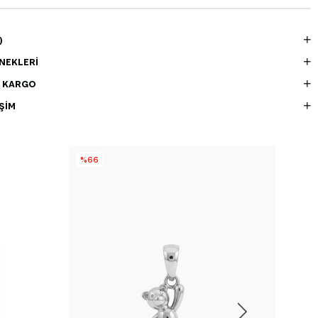
)
NEKLERI
E KARGO
ŞIM
%66
%7