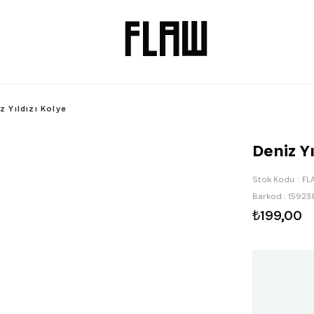
z Yıldızı Kolye
Deniz Yı
Stok Kodu
FL
Barkod
:
15923
₺199,00