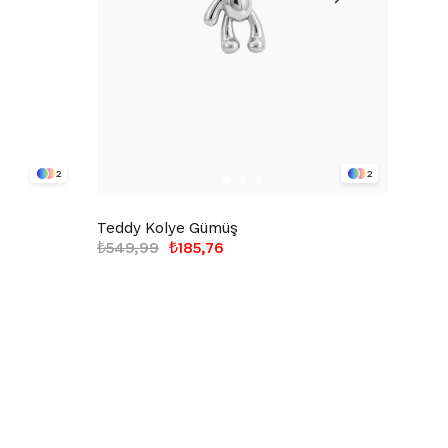
2
2
Teddy Kolye Gümüş
Patlı
₺549,99
₺185,76
₺600