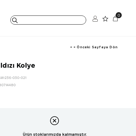
0
< < Önceki Sayfaya Dön
ldızı Kolye
AW-236-030-021
80714480
Ürün stoklarımızda kalmamıştır.