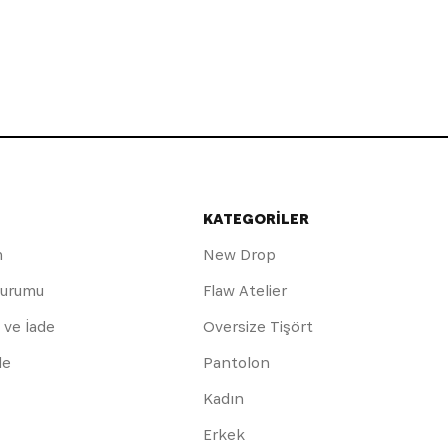
KATEGORİLER
m
New Drop
Durumu
Flaw Atelier
 ve İade
Oversize Tişört
de
Pantolon
Kadın
Erkek