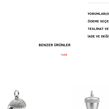
YORUMLAR
(0
ÖDEME SEÇE
TESLIMAT V
İADE VE DEĞI
BENZER ÜRÜNLER
%68