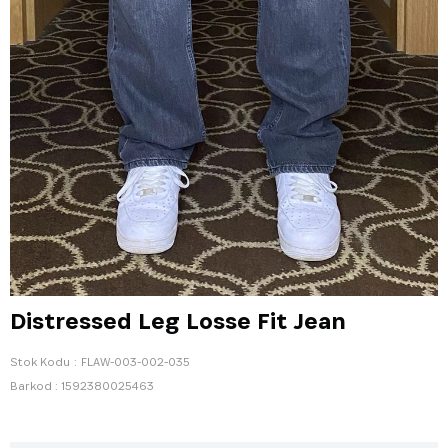
Distressed Leg Losse Fit Jean
Stok Kodu
FLAW-003-002-035
Barkod
:
1592380025463