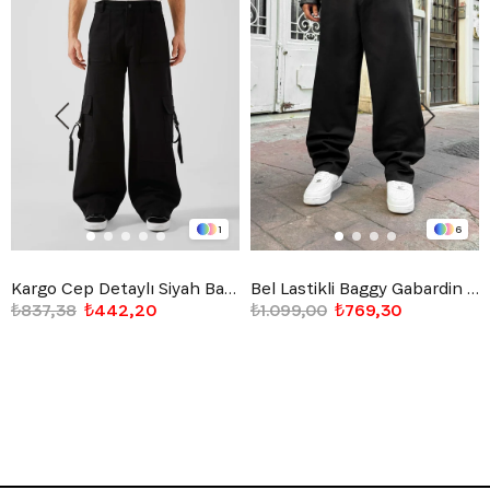
1
6
Kargo Cep Detaylı Siyah Baggy Jean
Bel Lastikli Baggy Gabardin Pantolon Siyah
₺837,38
₺442,20
₺1.099,00
₺769,30