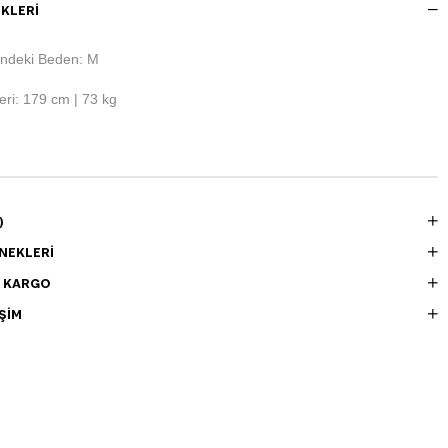
KLERI
ndeki Beden: M
ri: 179 cm | 73 kg
)
NEKLERI
E KARGO
ŞIM