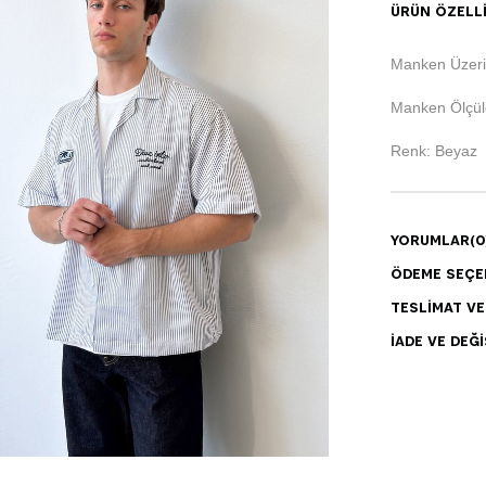
ÜRÜN ÖZELLI
Manken Üzeri
Manken Ölçüle
Renk: Beyaz
YORUMLAR
(0
ÖDEME SEÇE
TESLIMAT V
İADE VE DEĞI