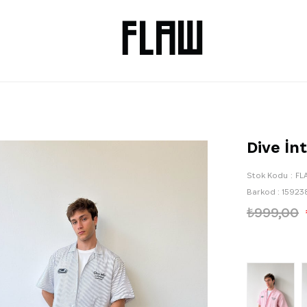
Dive İnt
Stok Kodu
FL
Barkod
:
15923
₺999,00