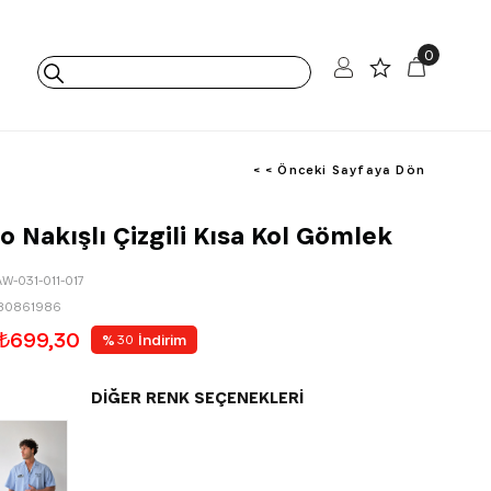
0
< < Önceki Sayfaya Dön
o Nakışlı Çizgili Kısa Kol Gömlek
AW-031-011-017
80861986
₺699,30
%
İndirim
30
DIĞER RENK SEÇENEKLERI