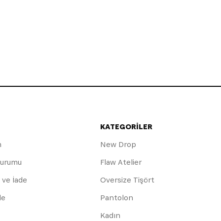
KATEGORİLER
m
New Drop
Durumu
Flaw Atelier
 ve İade
Oversize Tişört
de
Pantolon
Kadın