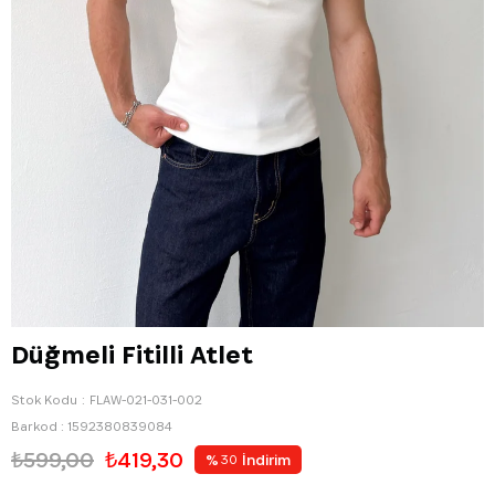
Düğmeli Fitilli Atlet
Stok Kodu
FLAW-021-031-002
Barkod
:
1592380839084
₺599,00
₺419,30
%
İndirim
30