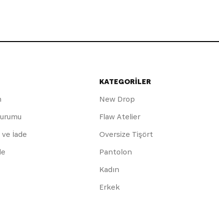
KATEGORİLER
m
New Drop
Durumu
Flaw Atelier
 ve İade
Oversize Tişört
de
Pantolon
Kadın
Erkek