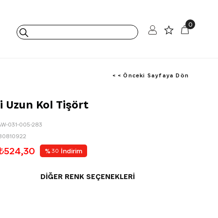
0
< < Önceki Sayfaya Dön
 Uzun Kol Tişört
AW-031-005-283
80810922
₺524,30
%
İndirim
30
DIĞER RENK SEÇENEKLERI