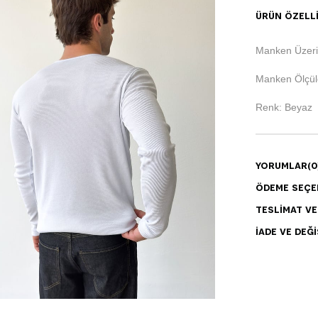
ÜRÜN ÖZELLI
Manken Üzeri
Manken Ölçüle
Renk: Beyaz
YORUMLAR
(0
ÖDEME SEÇE
TESLIMAT V
İADE VE DEĞI