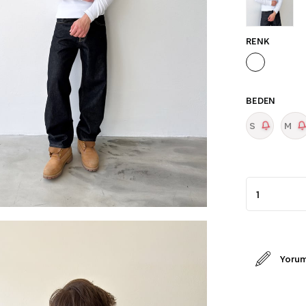
RENK
BEDEN
S
M
Yorum