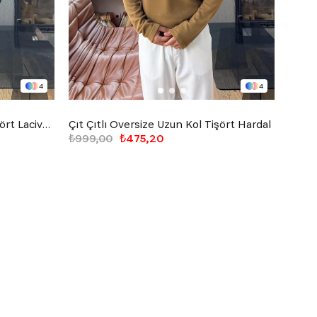
4
4
Çıt Çıtlı Oversize Uzun Kol Tişört Lacivert
Çıt Çıtlı Oversize Uzun Kol Tişört Hardal
Basic
₺999,00
₺475,20
₺899