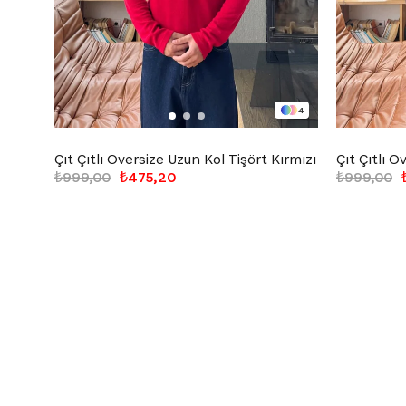
4
Çıt Çıtlı Oversize Uzun Kol Tişört Kırmızı
₺999,00
₺475,20
₺999,00