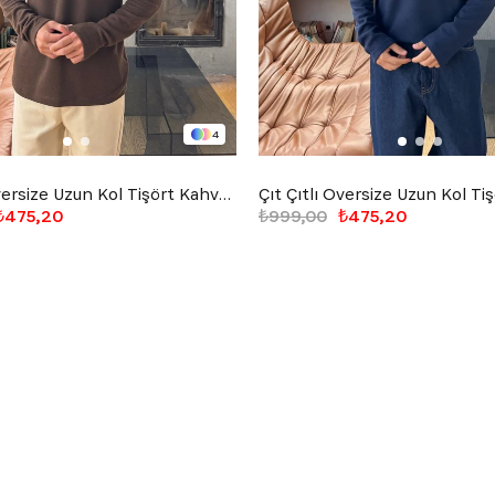
4
Çıt Çıtlı Oversize Uzun Kol Tişört Kahverengi
₺475,20
₺999,00
₺475,20