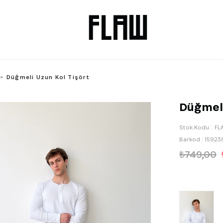
Düğmeli Uzun Kol Tişört
Düğmeli
Stok Kodu
FL
Barkod
:
15923
₺749,00