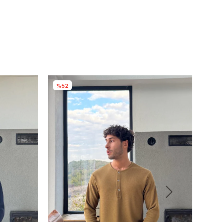
%52
%41