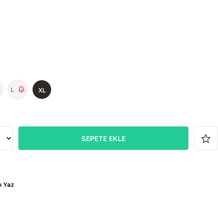
L
XL
 Yaz