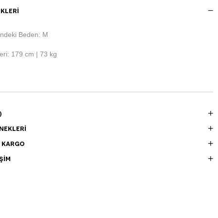
KLERI
ndeki Beden: M
ri: 179 cm | 73 kg
)
NEKLERI
E KARGO
ŞIM