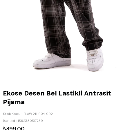
Ekose Desen Bel Lastikli Antrasit
Pijama
Stok Kodu
FLAW-211-004-002
Barkod
:
1592380317759
₺399,00