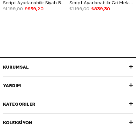
Script Ayarlanabilir Siyah Baggy Eşofman Altı
Script Ayarlanabilir Gri Melanj Baggy Eşofman Altı
₺1.199,00
₺959,20
₺1.199,00
₺839,30
KURUMSAL
YARDIM
KATEGORİLER
KOLEKSİYON