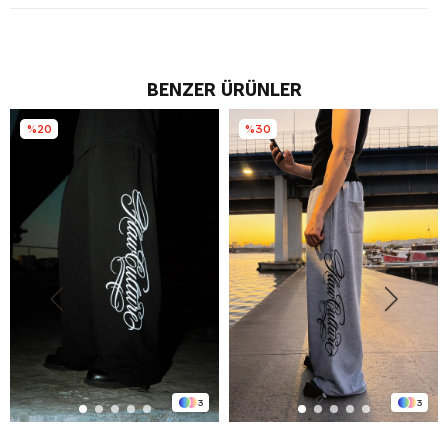
BENZER ÜRÜNLER
%20
%30
3
3