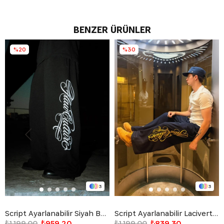
BENZER ÜRÜNLER
%20
%30
3
3
Script Ayarlanabilir Siyah Baggy Eşofman Altı
Script Ayarlanabilir Lacivert Baggy Eşofman Altı
₺1.199,00
₺959,20
₺1.199,00
₺839,30