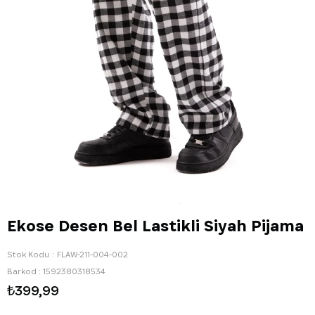
Ekose Desen Bel Lastikli Siyah Pijama
Stok Kodu
FLAW-211-004-002
Barkod
:
1592380318534
₺399,99